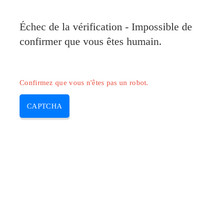
Pilote-Canon.com
Échec de la vérification - Impossible de
MENU
confirmer que vous êtes humain.
Skip
to
content
Confirmez que vous n'êtes pas un robot.
CAPTCHA