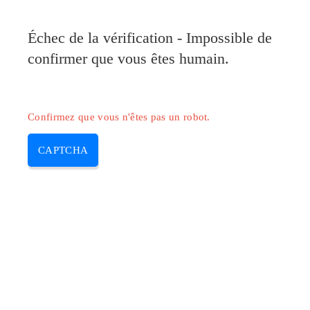
Pilote-Canon.com
Échec de la vérification - Impossible de
MENU
confirmer que vous êtes humain.
Skip
to
content
Confirmez que vous n'êtes pas un robot.
CAPTCHA