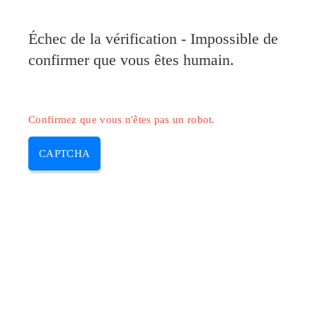
Pilote-Canon.com
Échec de la vérification - Impossible de
MENU
confirmer que vous êtes humain.
Skip
to
content
Confirmez que vous n'êtes pas un robot.
CAPTCHA