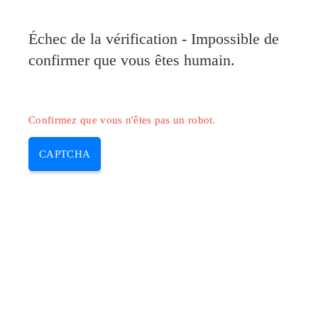
Pilote-Canon.com
Échec de la vérification - Impossible de
MENU
confirmer que vous êtes humain.
Skip
to
content
Confirmez que vous n'êtes pas un robot.
CAPTCHA