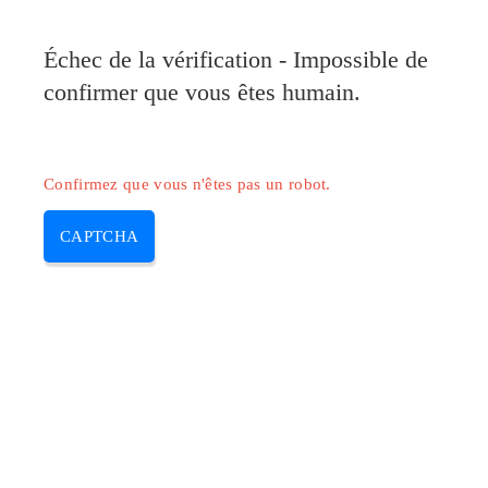
Pilote-Canon.com
Échec de la vérification - Impossible de
MENU
confirmer que vous êtes humain.
Skip
to
content
Confirmez que vous n'êtes pas un robot.
CAPTCHA