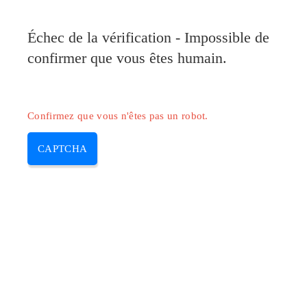
Pilote-Canon.com
Échec de la vérification - Impossible de
MENU
confirmer que vous êtes humain.
Skip
to
content
Confirmez que vous n'êtes pas un robot.
CAPTCHA