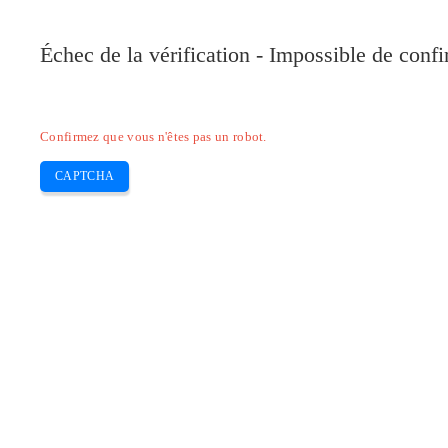
Pilote-Canon.com
Échec de la vérification - Impossible de conf
Home
Canon
Epson
Brother
HP
Skip
Confirmez que vous n'êtes pas un robot.
to
content
CAPTCHA
Pilote Canon Pixma G4511