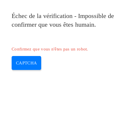
Pilote-Canon.com
Échec de la vérification - Impossible de
MENU
confirmer que vous êtes humain.
Skip
to
content
Confirmez que vous n'êtes pas un robot.
CAPTCHA