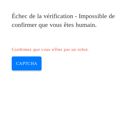
Pilote-Canon.com
Échec de la vérification - Impossible de
MENU
confirmer que vous êtes humain.
Skip
to
content
Confirmez que vous n'êtes pas un robot.
CAPTCHA