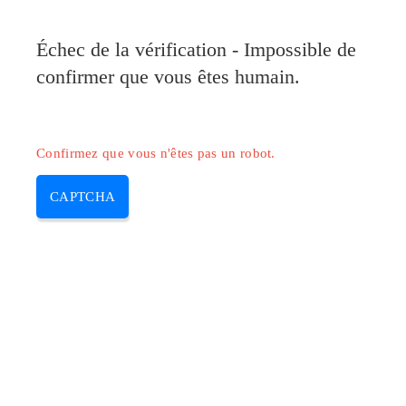
Pilote-Canon.com
Échec de la vérification - Impossible de
MENU
confirmer que vous êtes humain.
Skip
to
content
Confirmez que vous n'êtes pas un robot.
CAPTCHA