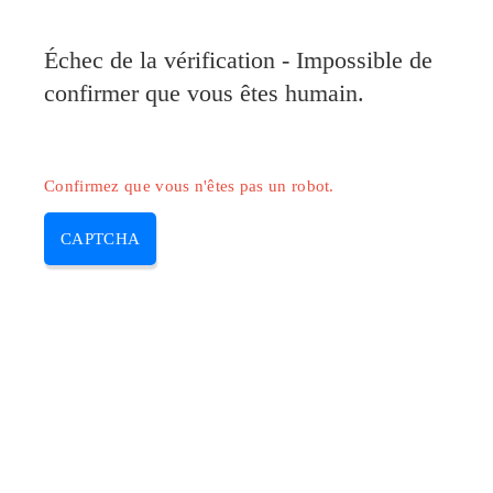
Pilote-Canon.com
Échec de la vérification - Impossible de
MENU
confirmer que vous êtes humain.
Skip
to
content
Confirmez que vous n'êtes pas un robot.
CAPTCHA