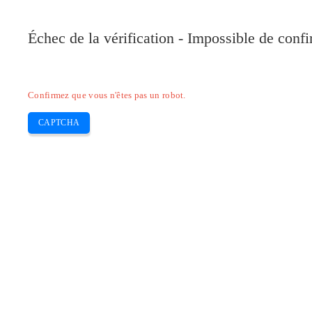
Pilote-Canon.com
Échec de la vérification - Impossible de conf
Home
Canon
Epson
Brother
HP
Skip
Confirmez que vous n'êtes pas un robot.
to
content
CAPTCHA
Pilote Canon MP276 pour Mac