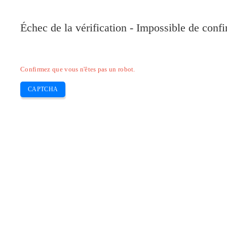
Pilote-Canon.com
Échec de la vérification - Impossible de conf
Home
Canon
Epson
Brother
HP
Skip
Confirmez que vous n'êtes pas un robot.
to
content
CAPTCHA
Pilote Canon MP220 Mac