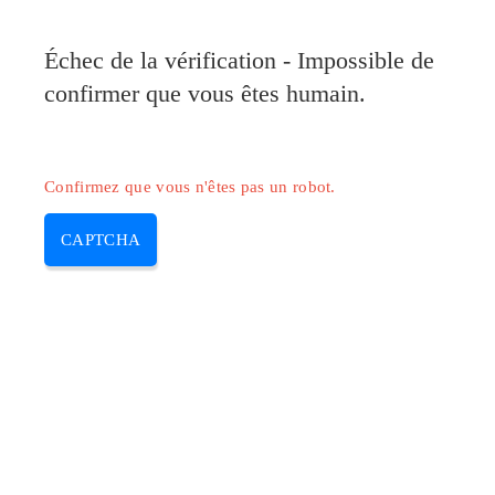
Pilote-Canon.com
Échec de la vérification - Impossible de
MENU
confirmer que vous êtes humain.
Skip
to
content
Confirmez que vous n'êtes pas un robot.
CAPTCHA