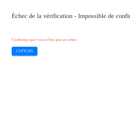
Pilote-Canon.com
Échec de la vérification - Impossible de conf
Home
Canon
Epson
Brother
HP
Skip
Confirmez que vous n'êtes pas un robot.
to
content
CAPTCHA
Pilote Canon MP 628