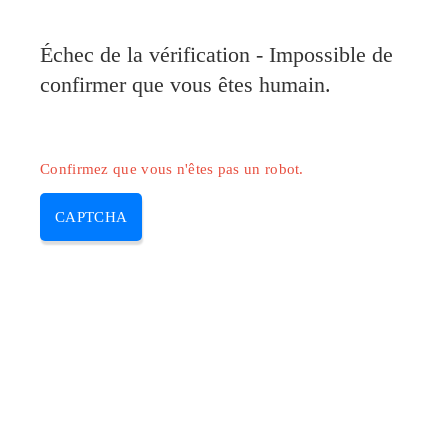
Pilote-Canon.com
Échec de la vérification - Impossible de
MENU
confirmer que vous êtes humain.
Skip
to
content
Confirmez que vous n'êtes pas un robot.
CAPTCHA