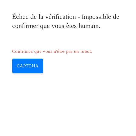
Pilote-Canon.com
Échec de la vérification - Impossible de
MENU
confirmer que vous êtes humain.
Skip
to
content
Confirmez que vous n'êtes pas un robot.
CAPTCHA