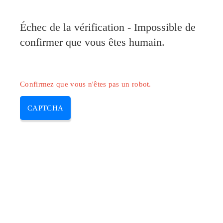
Pilote-Canon.com
Échec de la vérification - Impossible de
MENU
confirmer que vous êtes humain.
Skip
to
content
Confirmez que vous n'êtes pas un robot.
CAPTCHA