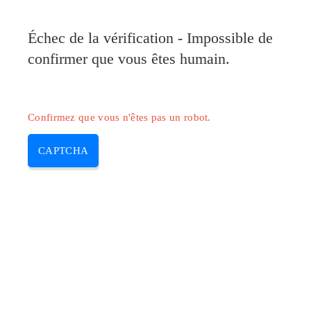
Pilote-Canon.com
Échec de la vérification - Impossible de
MENU
confirmer que vous êtes humain.
Skip
to
content
Confirmez que vous n'êtes pas un robot.
CAPTCHA