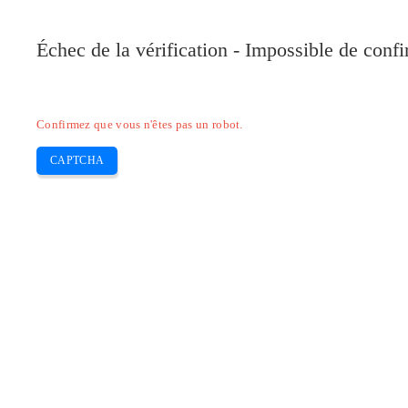
Pilote-Canon.com
Échec de la vérification - Impossible de conf
Home
Canon
Epson
Brother
HP
Skip
Confirmez que vous n'êtes pas un robot.
to
content
CAPTCHA
Pilote Canon MF810Cdn