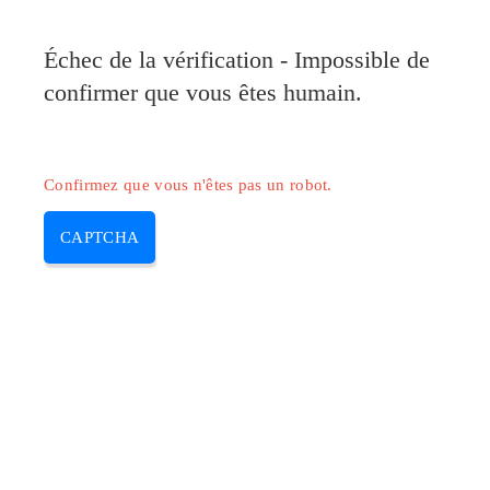
Pilote-Canon.com
Échec de la vérification - Impossible de
MENU
confirmer que vous êtes humain.
Skip
to
content
Confirmez que vous n'êtes pas un robot.
CAPTCHA