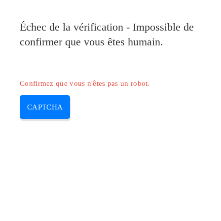
Pilote-Canon.com
Échec de la vérification - Impossible de
MENU
confirmer que vous êtes humain.
Skip
to
content
Confirmez que vous n'êtes pas un robot.
CAPTCHA