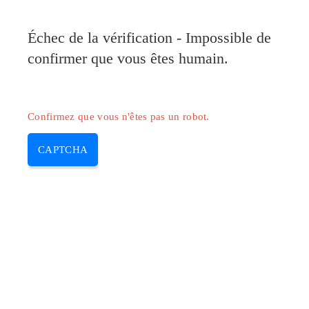
Pilote-Canon.com
Échec de la vérification - Impossible de
MENU
confirmer que vous êtes humain.
Skip
to
content
Confirmez que vous n'êtes pas un robot.
CAPTCHA