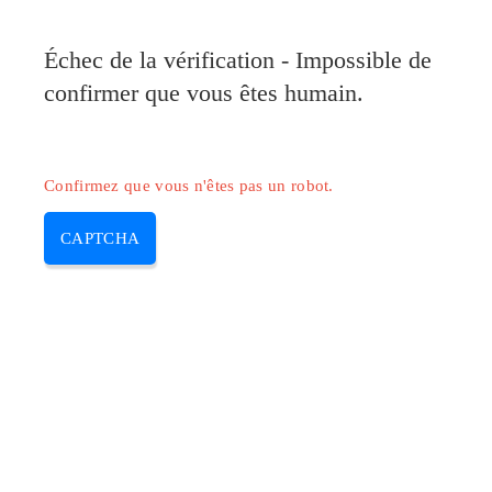
Pilote-Canon.com
Échec de la vérification - Impossible de
MENU
confirmer que vous êtes humain.
Skip
to
content
Confirmez que vous n'êtes pas un robot.
CAPTCHA