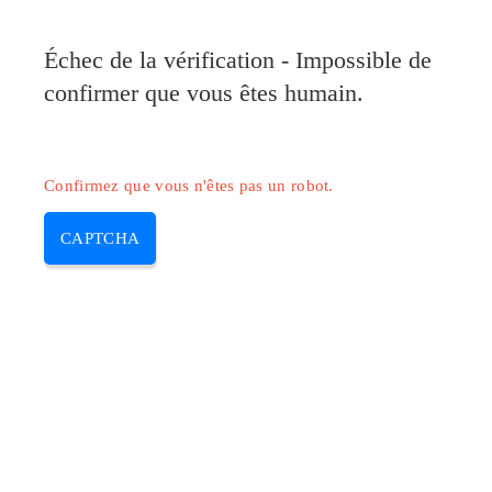
Pilote-Canon.com
Échec de la vérification - Impossible de
MENU
confirmer que vous êtes humain.
Skip
to
content
Confirmez que vous n'êtes pas un robot.
CAPTCHA