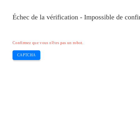
Pilote-Canon.com
Échec de la vérification - Impossible de conf
Home
Canon
Epson
Brother
HP
Skip
Confirmez que vous n'êtes pas un robot.
to
content
CAPTCHA
Pilote Canon MAXIFY MB5440