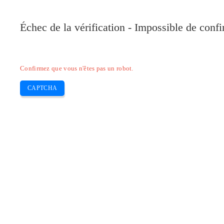
Pilote-Canon.com
Échec de la vérification - Impossible de conf
Home
Canon
Epson
Brother
HP
Skip
Confirmez que vous n'êtes pas un robot.
to
content
CAPTCHA
Pilote Canon MAXIFY MB5310