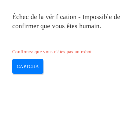
Pilote-Canon.com
Échec de la vérification - Impossible de
MENU
confirmer que vous êtes humain.
Skip
to
content
Confirmez que vous n'êtes pas un robot.
CAPTCHA