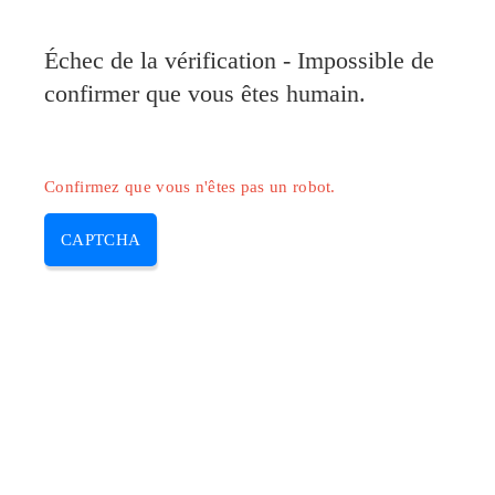
Pilote-Canon.com
Échec de la vérification - Impossible de
MENU
confirmer que vous êtes humain.
Skip
to
content
Confirmez que vous n'êtes pas un robot.
CAPTCHA