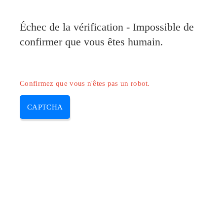
Pilote-Canon.com
Échec de la vérification - Impossible de
MENU
confirmer que vous êtes humain.
Skip
to
content
Confirmez que vous n'êtes pas un robot.
CAPTCHA