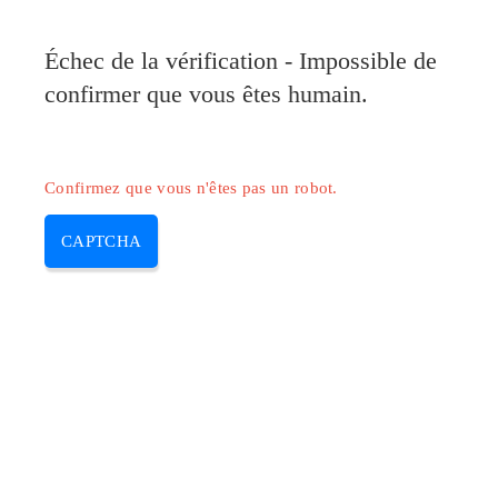
Pilote-Canon.com
Échec de la vérification - Impossible de
MENU
confirmer que vous êtes humain.
Skip
to
content
Confirmez que vous n'êtes pas un robot.
CAPTCHA