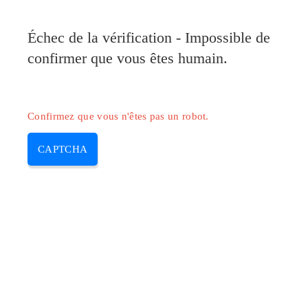
Pilote-Canon.com
Échec de la vérification - Impossible de
MENU
confirmer que vous êtes humain.
Skip
to
content
Confirmez que vous n'êtes pas un robot.
CAPTCHA