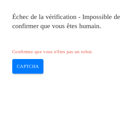
Pilote-Canon.com
Échec de la vérification - Impossible de
MENU
confirmer que vous êtes humain.
Skip
to
content
Confirmez que vous n'êtes pas un robot.
CAPTCHA