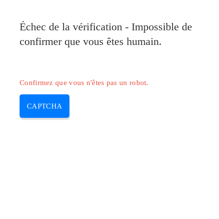
Pilote-Canon.com
Échec de la vérification - Impossible de
MENU
confirmer que vous êtes humain.
Skip
to
content
Confirmez que vous n'êtes pas un robot.
CAPTCHA