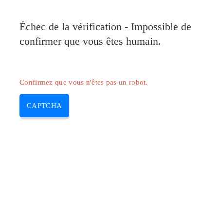
Pilote-Canon.com
Échec de la vérification - Impossible de
MENU
confirmer que vous êtes humain.
Skip
to
content
Confirmez que vous n'êtes pas un robot.
CAPTCHA