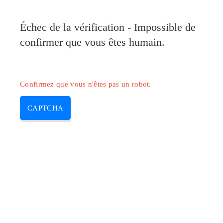
Pilote-Canon.com
Échec de la vérification - Impossible de
MENU
confirmer que vous êtes humain.
Skip
to
content
Confirmez que vous n'êtes pas un robot.
CAPTCHA