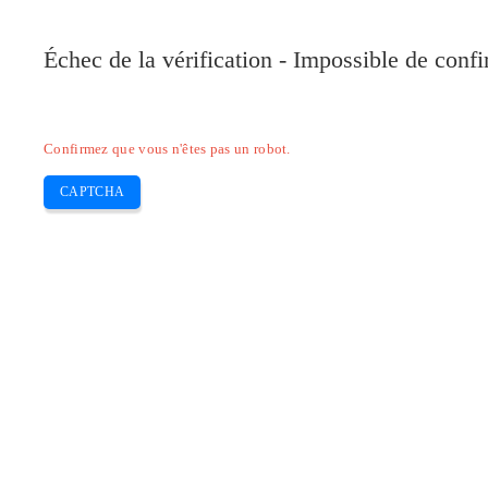
Pilote-Canon.com
Échec de la vérification - Impossible de conf
Home
Canon
Epson
Brother
HP
Skip
Confirmez que vous n'êtes pas un robot.
to
content
CAPTCHA
Pilote Canon IR C1028