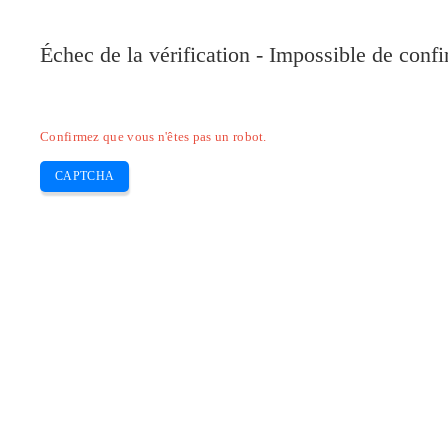
Pilote-Canon.com
Échec de la vérification - Impossible de conf
Home
Canon
Epson
Brother
HP
Skip
Confirmez que vous n'êtes pas un robot.
to
content
CAPTCHA
Pilote Canon IP2772 Mac