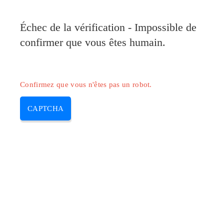
Pilote-Canon.com
Échec de la vérification - Impossible de
MENU
confirmer que vous êtes humain.
Skip
to
content
Confirmez que vous n'êtes pas un robot.
CAPTCHA