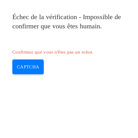
Pilote-Canon.com
Échec de la vérification - Impossible de
MENU
confirmer que vous êtes humain.
Skip
to
content
Confirmez que vous n'êtes pas un robot.
CAPTCHA