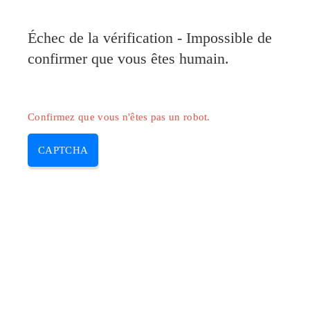
Pilote-Canon.com
Échec de la vérification - Impossible de
MENU
confirmer que vous êtes humain.
Skip
to
content
Confirmez que vous n'êtes pas un robot.
CAPTCHA