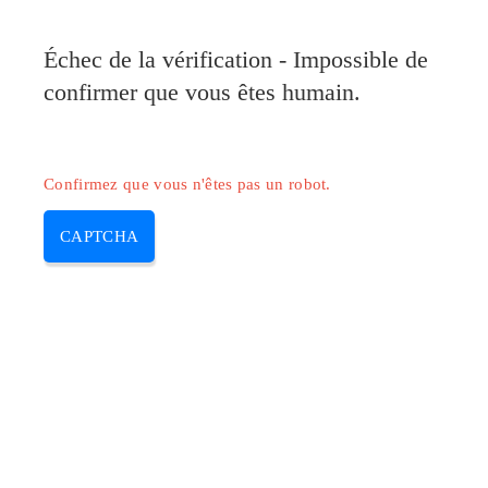
Pilote-Canon.com
Échec de la vérification - Impossible de
MENU
confirmer que vous êtes humain.
Skip
to
content
Confirmez que vous n'êtes pas un robot.
CAPTCHA