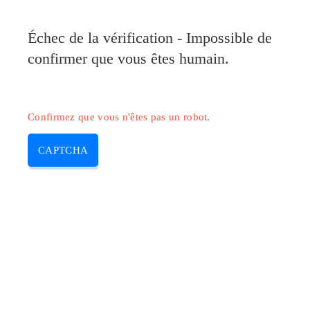
Pilote-Canon.com
Échec de la vérification - Impossible de
MENU
confirmer que vous êtes humain.
Skip
to
content
Confirmez que vous n'êtes pas un robot.
CAPTCHA