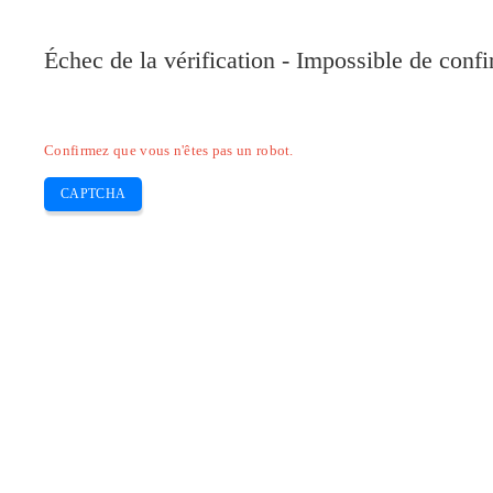
Pilote-Canon.com
Échec de la vérification - Impossible de conf
Home
Canon
Epson
Brother
HP
Skip
Confirmez que vous n'êtes pas un robot.
to
content
CAPTCHA
Pilote Canon imagePRESS C7000VP