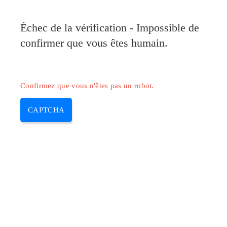
Pilote-Canon.com
Échec de la vérification - Impossible de
MENU
confirmer que vous êtes humain.
Skip
to
content
Confirmez que vous n'êtes pas un robot.
CAPTCHA