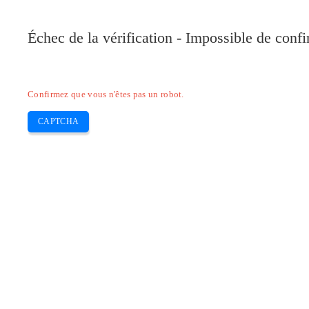
Pilote-Canon.com
Échec de la vérification - Impossible de conf
Home
Canon
Epson
Brother
HP
Skip
Confirmez que vous n'êtes pas un robot.
to
content
CAPTCHA
Pilote Canon ImageCLASS MF4770n