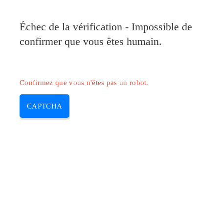
Pilote-Canon.com
Échec de la vérification - Impossible de
MENU
confirmer que vous êtes humain.
Skip
to
content
Confirmez que vous n'êtes pas un robot.
CAPTCHA