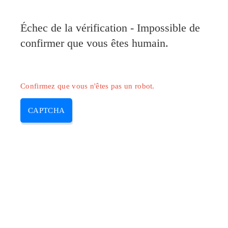
Pilote-Canon.com
Échec de la vérification - Impossible de
MENU
confirmer que vous êtes humain.
Skip
to
content
Confirmez que vous n'êtes pas un robot.
CAPTCHA