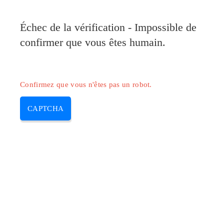
Pilote-Canon.com
Échec de la vérification - Impossible de
MENU
confirmer que vous êtes humain.
Skip
to
content
Confirmez que vous n'êtes pas un robot.
CAPTCHA