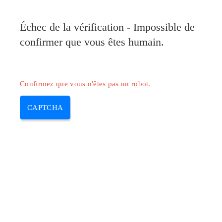
Pilote-Canon.com
Échec de la vérification - Impossible de
MENU
confirmer que vous êtes humain.
Skip
to
content
Confirmez que vous n'êtes pas un robot.
CAPTCHA